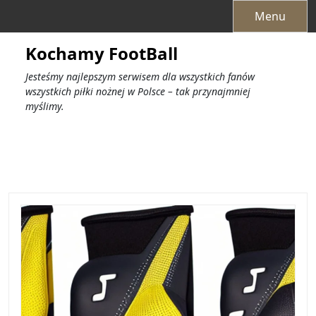
Przejdź
Menu
do
treści
Kochamy FootBall
Jesteśmy najlepszym serwisem dla wszystkich fanów
wszystkich piłki nożnej w Polsce – tak przynajmniej
myślimy.