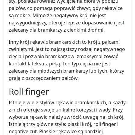
styl posiada również wycięcie na dłoni w pobliżu
palców, co pomaga poprawić chwyt, gdy rękawice
są mokre. Mimo że negatywny krój nie jest
najwygodniejszy, oferuje lepsze dopasowanie i jest
zalecany dla bramkarzy z cienkimi dłońmi.
Inny krój rękawic bramkarskich to krój z palcami
zwiniętymi. Jest to najczęstszy rodzaj negatywnego
cięcia i pozwala bramkarzowi zmaksymalizować
kontakt lateksu z piłką. Ten typ cięcia nie jest
zalecany dla młodszych bramkarzy lub tych, którzy
grają z oszczędzaniem palców.
Roll finger
Istnieje wiele stylów rękawic bramkarskich, a każdy
z nich oferuje swoje unikalne korzyści i wady. Przy
wyborze rękawic należy zwrócić uwagę na ich krój.
Istnieją trzy główne style: płaski krój, roll finger i
negative cut. Płaskie rękawice są bardziej