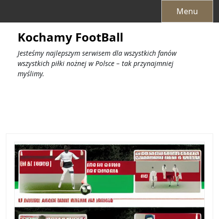
Przejdź
Menu
do
treści
Kochamy FootBall
Jesteśmy najlepszym serwisem dla wszystkich fanów
wszystkich piłki nożnej w Polsce – tak przynajmniej
myślimy.