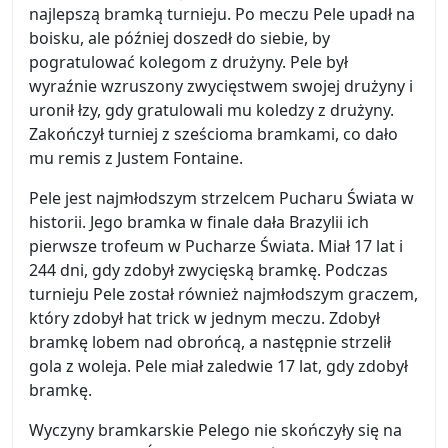
najlepszą bramką turnieju. Po meczu Pele upadł na
boisku, ale później doszedł do siebie, by
pogratulować kolegom z drużyny. Pele był
wyraźnie wzruszony zwycięstwem swojej drużyny i
uronił łzy, gdy gratulowali mu koledzy z drużyny.
Zakończył turniej z sześcioma bramkami, co dało
mu remis z Justem Fontaine.
Pele jest najmłodszym strzelcem Pucharu Świata w
historii. Jego bramka w finale dała Brazylii ich
pierwsze trofeum w Pucharze Świata. Miał 17 lat i
244 dni, gdy zdobył zwycięską bramkę. Podczas
turnieju Pele został również najmłodszym graczem,
który zdobył hat trick w jednym meczu. Zdobył
bramkę lobem nad obrońcą, a następnie strzelił
gola z woleja. Pele miał zaledwie 17 lat, gdy zdobył
bramkę.
Wyczyny bramkarskie Pelego nie skończyły się na