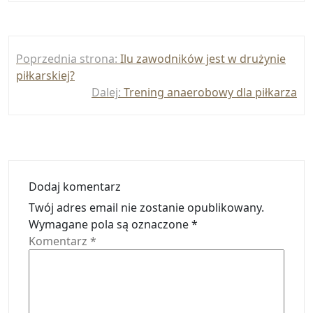
Nawigacja
Poprzednia strona:
Ilu zawodników jest w drużynie
wpisu
piłkarskiej?
Dalej:
Trening anaerobowy dla piłkarza
Dodaj komentarz
Twój adres email nie zostanie opublikowany.
Wymagane pola są oznaczone
*
Komentarz
*