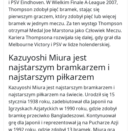
i PSV Eindhoven. W Wielkim Finale A-League 2007,
Thompson zdobył pięć bramek, stając się
pierwszym graczem, który zdobył pięć lub więcej
bramek w jednym meczu. Za ten występ Thompson
otrzymał Medal Joe Marstona jako Człowiek Meczu.
Kariera Thompsona rozwijała się dalej, gdy grał dla
Melbourne Victory i PSV w lidze holenderskiej.
Kazuyoshi Miura jest
najstarszym bramkarzem i
najstarszym piłkarzem
Kazuyoshi Miura jest najstarszym bramkarzem i
najstarszym piłkarzem na świecie. Urodził się 15
stycznia 1938 roku, zadebiutował dla Japonii na
Igrzyskach Azjatyckich w 1990 roku, gdzie zdobył
bramkę przeciwko Bangladeszowi. Kontynuował
grę dla Japonii i reprezentował ją na Pucharze Azji
w 1992 roku, gdzie zdobył 13 bramek. Miura gra