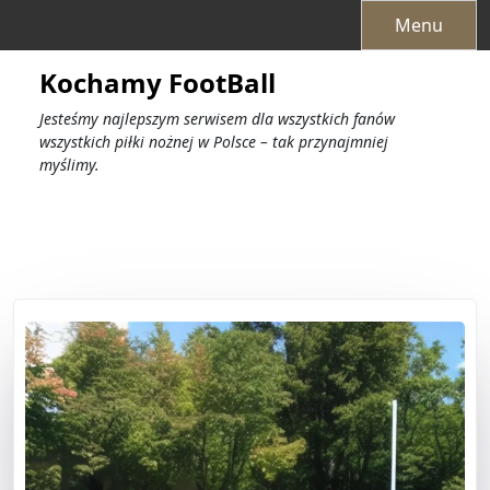
Przejdź
Menu
do
treści
Kochamy FootBall
Jesteśmy najlepszym serwisem dla wszystkich fanów
wszystkich piłki nożnej w Polsce – tak przynajmniej
myślimy.