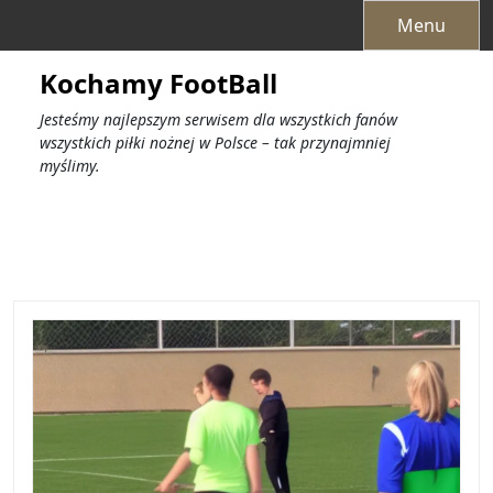
Przejdź
Menu
do
treści
Kochamy FootBall
Jesteśmy najlepszym serwisem dla wszystkich fanów
wszystkich piłki nożnej w Polsce – tak przynajmniej
myślimy.