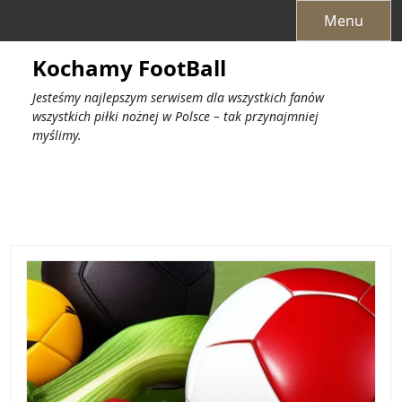
Przejdź
Menu
do
treści
Kochamy FootBall
Jesteśmy najlepszym serwisem dla wszystkich fanów
wszystkich piłki nożnej w Polsce – tak przynajmniej
myślimy.