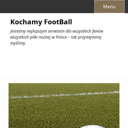
Przejdź
Menu
do
treści
Kochamy FootBall
Jesteśmy najlepszym serwisem dla wszystkich fanów
wszystkich piłki nożnej w Polsce – tak przynajmniej
myślimy.